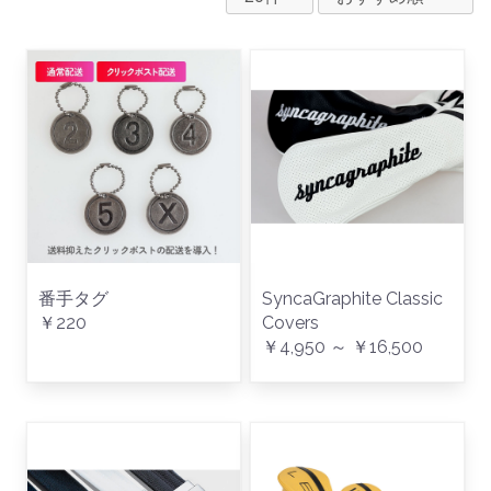
番手タグ
SyncaGraphite Classic
￥220
Covers
￥4,950 ～ ￥16,500